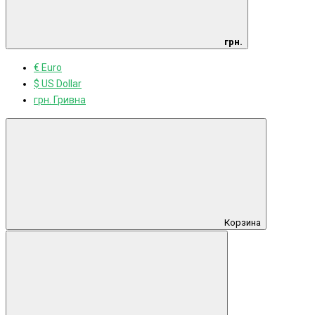
грн.
€ Euro
$ US Dollar
грн. Гривна
Корзина