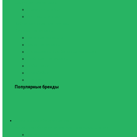
Силовые тренажеры
Скамьи и стойки
Фитнес-станции
Вибрационные платформы
Кардиотренажеры
Беговые дорожки
Велотренажеры
Аксессуары для беговых дорожек
Гребные тренажеры
Орбитреки
Спинбайки
Степперы
Популярные бренды
Спортивное оборудование
Навесное оборудование для шведских стенок
Веревочные лестницы