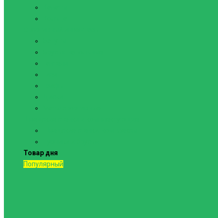
Канаты
Кольца
Спортивный инвентарь
Батуты
Брусья напольные
Гантели
Гири
Грифы
Диски
Маты спортивные
Шведские стенки и комплектующие
Шведские стенки, комплексы
Турники и брусья
Товар дня
Популярный