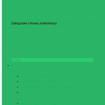
Шведские стенки, комплексы
Шведская стенка Юнайтед №6
Купить
Фитнес и Бодибилдинг
Бодибилдинг
Перчатки для зала
Аксессуары для Бодибилдинга
Компрессионные пояса с утяжкой
Пояса для тяжелой атлетики
Гимнастика
Булава, кольца гимнастические