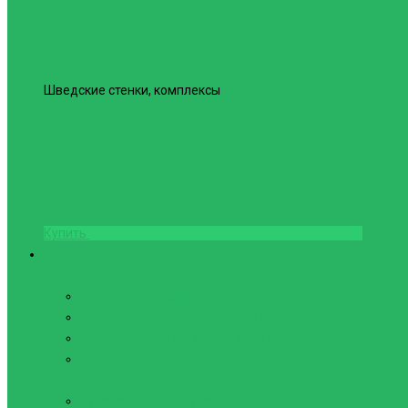
Шведские стенки, комплексы
Шведская стенка Юнайтед №6
Купить
Фитнес и Бодибилдинг
Бодибилдинг
Перчатки для зала
Аксессуары для Бодибилдинга
Компрессионные пояса с утяжкой
Пояса для тяжелой атлетики
Гимнастика
Булава, кольца гимнастические