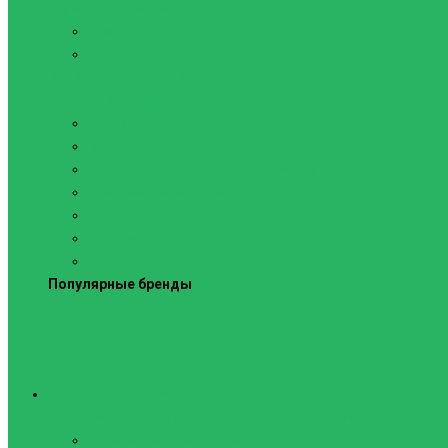
Силовые тренажеры
Скамьи и стойки
Фитнес-станции
Вибрационные платформы
Кардиотренажеры
Беговые дорожки
Велотренажеры
Аксессуары для беговых дорожек
Гребные тренажеры
Орбитреки
Спинбайки
Степперы
Популярные бренды
Спортивное оборудование
Навесное оборудование для шведских стенок
Веревочные лестницы