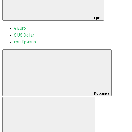
грн.
€ Euro
$ US Dollar
грн. Гривна
Корзина