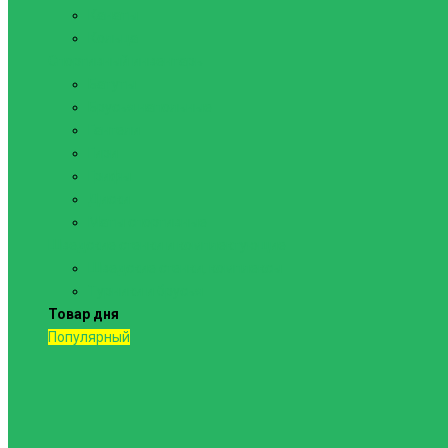
Канаты
Кольца
Спортивный инвентарь
Батуты
Брусья напольные
Гантели
Гири
Грифы
Диски
Маты спортивные
Шведские стенки и комплектующие
Шведские стенки, комплексы
Турники и брусья
Товар дня
Популярный