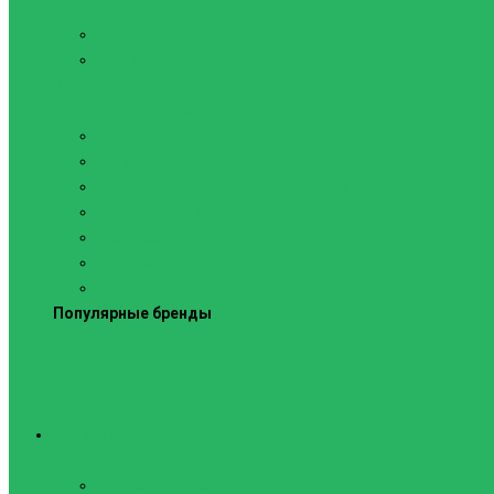
Силовые тренажеры
Скамьи и стойки
Фитнес-станции
Вибрационные платформы
Кардиотренажеры
Беговые дорожки
Велотренажеры
Аксессуары для беговых дорожек
Гребные тренажеры
Орбитреки
Спинбайки
Степперы
Популярные бренды
Спортивное оборудование
Навесное оборудование для шведских стенок
Веревочные лестницы