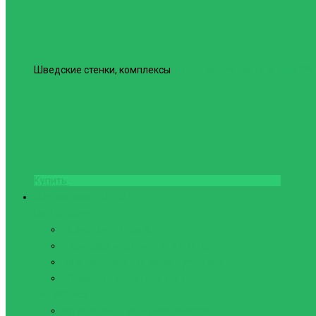
Шведские стенки, комплексы
Шведская стенка Юнайтед №6
Купить
Фитнес и Бодибилдинг
Бодибилдинг
Перчатки для зала
Аксессуары для Бодибилдинга
Компрессионные пояса с утяжкой
Пояса для тяжелой атлетики
Гимнастика
Булава, кольца гимнастические