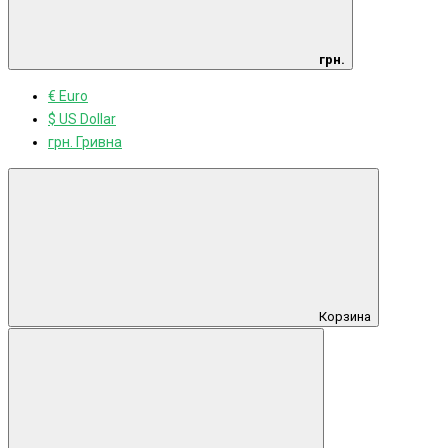
грн.
€ Euro
$ US Dollar
грн. Гривна
Корзина