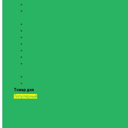
Канаты
Кольца
Спортивный инвентарь
Батуты
Брусья напольные
Гантели
Гири
Грифы
Диски
Маты спортивные
Шведские стенки и комплектующие
Шведские стенки, комплексы
Турники и брусья
Товар дня
Популярный