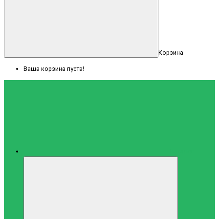
Корзина
Ваша корзина пуста!
Каталог