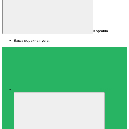
Корзина
Ваша корзина пуста!
Каталог