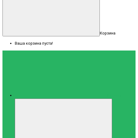
Корзина
Ваша корзина пуста!
Каталог