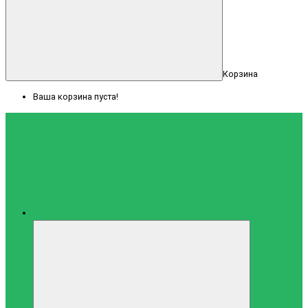
Корзина
Ваша корзина пуста!
Каталог