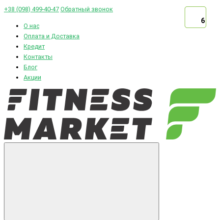
+38 (098) 499-40-47
Обратный звонок
6
6
О нас
Оплата и Доставка
Кредит
Контакты
Блог
Акции