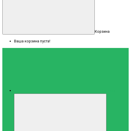
Корзина
Ваша корзина пуста!
Каталог