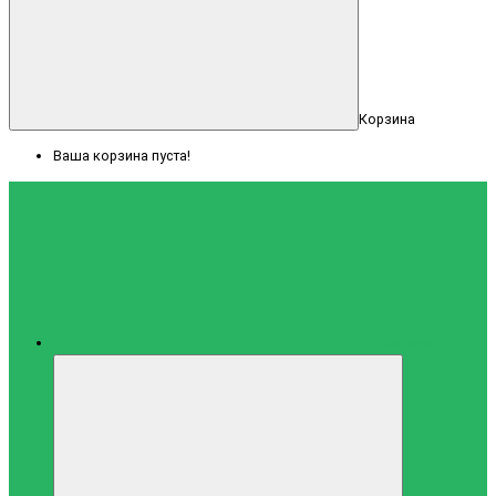
Корзина
Ваша корзина пуста!
Каталог