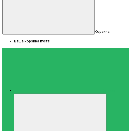
Корзина
Ваша корзина пуста!
Каталог