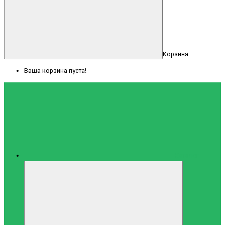
Корзина
Ваша корзина пуста!
Каталог