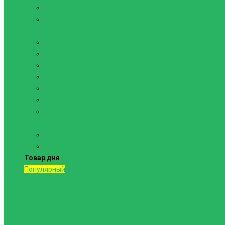
Канаты
Кольца
Спортивный инвентарь
Батуты
Брусья напольные
Гантели
Гири
Грифы
Диски
Маты спортивные
Шведские стенки и комплектующие
Шведские стенки, комплексы
Турники и брусья
Товар дня
Популярный