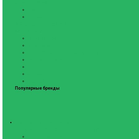
Силовые тренажеры
Скамьи и стойки
Фитнес-станции
Вибрационные платформы
Кардиотренажеры
Беговые дорожки
Велотренажеры
Аксессуары для беговых дорожек
Гребные тренажеры
Орбитреки
Спинбайки
Степперы
Популярные бренды
Спортивное оборудование
Навесное оборудование для шведских стенок
Веревочные лестницы