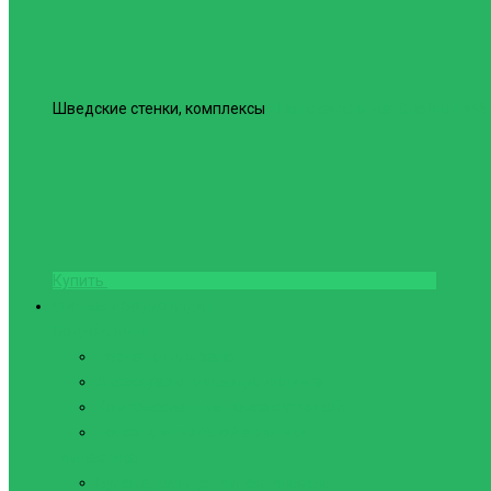
Шведские стенки, комплексы
Шведская стенка Юнайтед №6
Купить
Фитнес и Бодибилдинг
Бодибилдинг
Перчатки для зала
Аксессуары для Бодибилдинга
Компрессионные пояса с утяжкой
Пояса для тяжелой атлетики
Гимнастика
Булава, кольца гимнастические