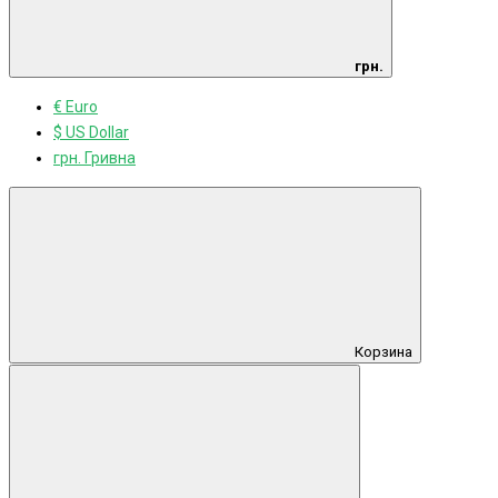
грн.
€ Euro
$ US Dollar
грн. Гривна
Корзина