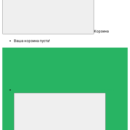
Корзина
Ваша корзина пуста!
Каталог