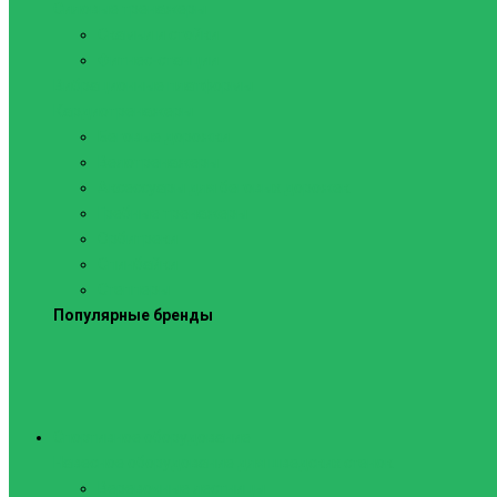
Силовые тренажеры
Скамьи и стойки
Фитнес-станции
Вибрационные платформы
Кардиотренажеры
Беговые дорожки
Велотренажеры
Аксессуары для беговых дорожек
Гребные тренажеры
Орбитреки
Спинбайки
Степперы
Популярные бренды
Спортивное оборудование
Навесное оборудование для шведских стенок
Веревочные лестницы