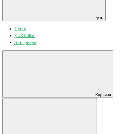
грн.
€ Euro
$ US Dollar
грн. Гривна
Корзина