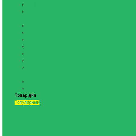
Канаты
Кольца
Спортивный инвентарь
Батуты
Брусья напольные
Гантели
Гири
Грифы
Диски
Маты спортивные
Шведские стенки и комплектующие
Шведские стенки, комплексы
Турники и брусья
Товар дня
Популярный