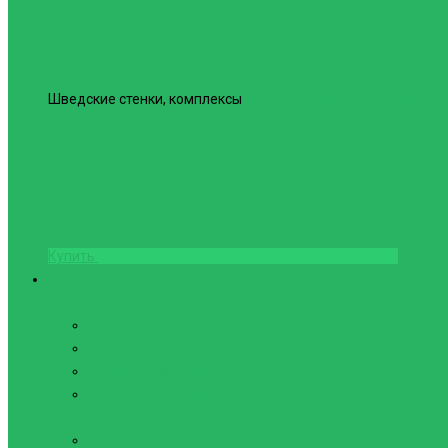
Шведские стенки, комплексы
Шведская стенка Юнайтед №6
Купить
Фитнес и Бодибилдинг
Бодибилдинг
Перчатки для зала
Аксессуары для Бодибилдинга
Компрессионные пояса с утяжкой
Пояса для тяжелой атлетики
Гимнастика
Булава, кольца гимнастические