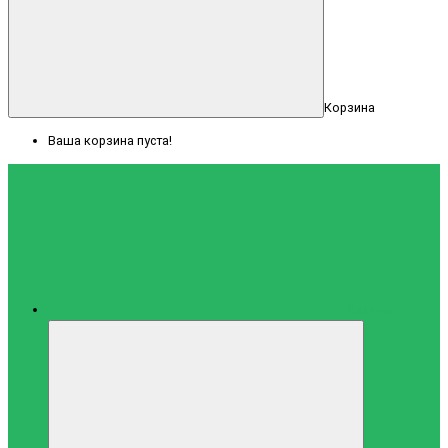
Корзина
Ваша корзина пуста!
Каталог