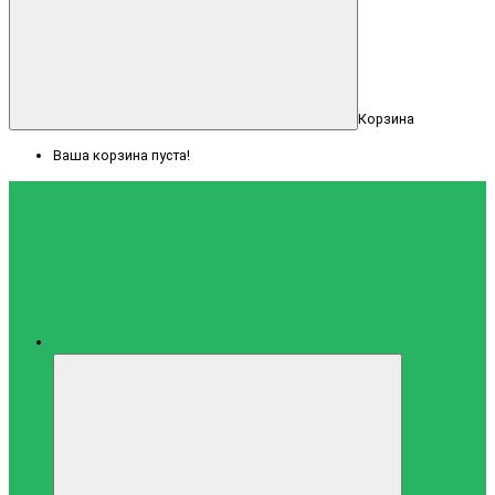
Корзина
Ваша корзина пуста!
Каталог