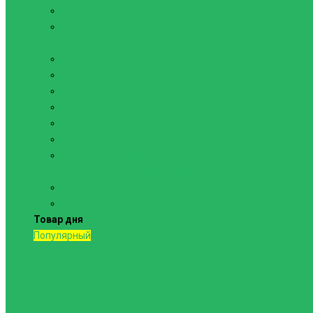
Канаты
Кольца
Спортивный инвентарь
Батуты
Брусья напольные
Гантели
Гири
Грифы
Диски
Маты спортивные
Шведские стенки и комплектующие
Шведские стенки, комплексы
Турники и брусья
Товар дня
Популярный