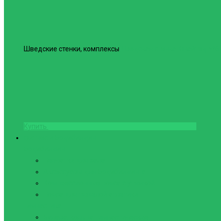
Шведские стенки, комплексы
Шведская стенка Юнайтед №6
Купить
Фитнес и Бодибилдинг
Бодибилдинг
Перчатки для зала
Аксессуары для Бодибилдинга
Компрессионные пояса с утяжкой
Пояса для тяжелой атлетики
Гимнастика
Булава, кольца гимнастические