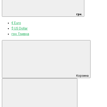
грн.
€ Euro
$ US Dollar
грн. Гривна
Корзина