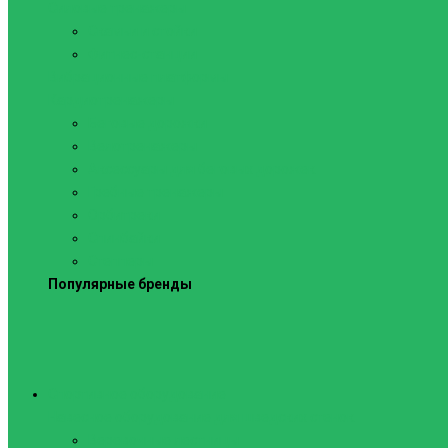
Силовые тренажеры
Скамьи и стойки
Фитнес-станции
Вибрационные платформы
Кардиотренажеры
Беговые дорожки
Велотренажеры
Аксессуары для беговых дорожек
Гребные тренажеры
Орбитреки
Спинбайки
Степперы
Популярные бренды
Спортивное оборудование
Навесное оборудование для шведских стенок
Веревочные лестницы