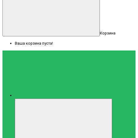
Корзина
Ваша корзина пуста!
Каталог