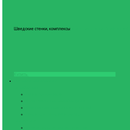
Шведские стенки, комплексы
Шведская стенка Юнайтед №6
Купить
Фитнес и Бодибилдинг
Бодибилдинг
Перчатки для зала
Аксессуары для Бодибилдинга
Компрессионные пояса с утяжкой
Пояса для тяжелой атлетики
Гимнастика
Булава, кольца гимнастические