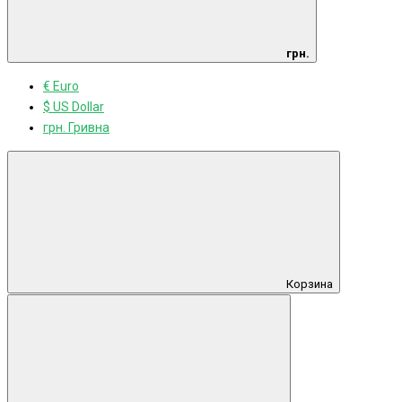
грн.
€ Euro
$ US Dollar
грн. Гривна
Корзина