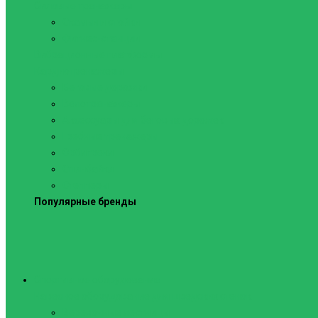
Силовые тренажеры
Скамьи и стойки
Фитнес-станции
Вибрационные платформы
Кардиотренажеры
Беговые дорожки
Велотренажеры
Аксессуары для беговых дорожек
Гребные тренажеры
Орбитреки
Спинбайки
Степперы
Популярные бренды
Спортивное оборудование
Навесное оборудование для шведских стенок
Веревочные лестницы