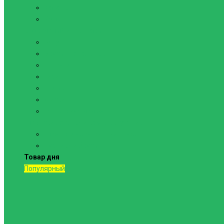
Канаты
Кольца
Спортивный инвентарь
Батуты
Брусья напольные
Гантели
Гири
Грифы
Диски
Маты спортивные
Шведские стенки и комплектующие
Шведские стенки, комплексы
Турники и брусья
Товар дня
Популярный