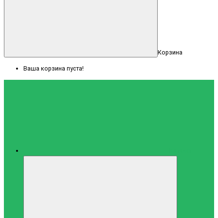
Корзина
Ваша корзина пуста!
Каталог