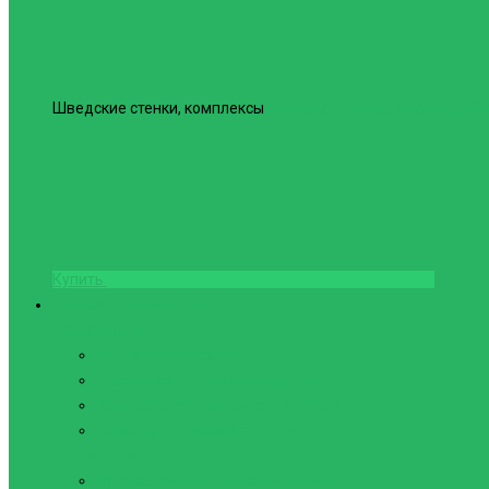
Шведские стенки, комплексы
Шведская стенка Юнайтед №6
Купить
Фитнес и Бодибилдинг
Бодибилдинг
Перчатки для зала
Аксессуары для Бодибилдинга
Компрессионные пояса с утяжкой
Пояса для тяжелой атлетики
Гимнастика
Булава, кольца гимнастические