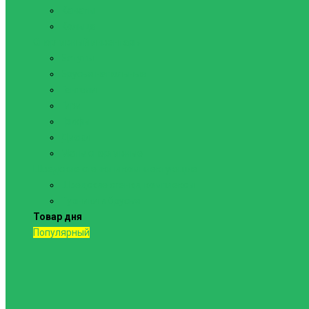
Канаты
Кольца
Спортивный инвентарь
Батуты
Брусья напольные
Гантели
Гири
Грифы
Диски
Маты спортивные
Шведские стенки и комплектующие
Шведские стенки, комплексы
Турники и брусья
Товар дня
Популярный