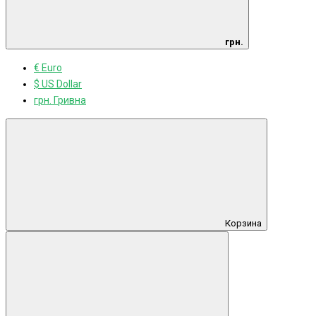
грн.
€ Euro
$ US Dollar
грн. Гривна
Корзина