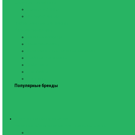
Силовые тренажеры
Скамьи и стойки
Фитнес-станции
Вибрационные платформы
Кардиотренажеры
Беговые дорожки
Велотренажеры
Аксессуары для беговых дорожек
Гребные тренажеры
Орбитреки
Спинбайки
Степперы
Популярные бренды
Спортивное оборудование
Навесное оборудование для шведских стенок
Веревочные лестницы