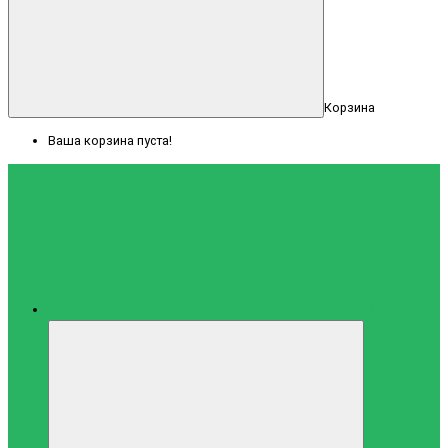
Корзина
Ваша корзина пуста!
Каталог