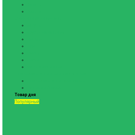
Канаты
Кольца
Спортивный инвентарь
Батуты
Брусья напольные
Гантели
Гири
Грифы
Диски
Маты спортивные
Шведские стенки и комплектующие
Шведские стенки, комплексы
Турники и брусья
Товар дня
Популярный