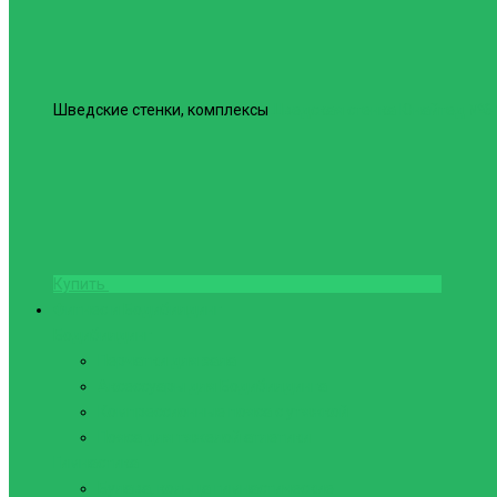
Шведские стенки, комплексы
Шведская стенка Юнайтед №6
Купить
Фитнес и Бодибилдинг
Бодибилдинг
Перчатки для зала
Аксессуары для Бодибилдинга
Компрессионные пояса с утяжкой
Пояса для тяжелой атлетики
Гимнастика
Булава, кольца гимнастические