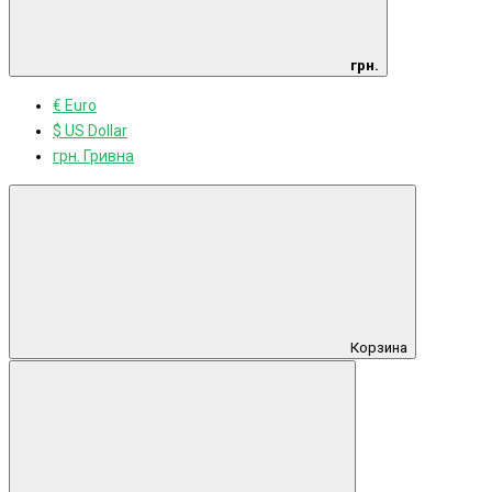
грн.
€ Euro
$ US Dollar
грн. Гривна
Корзина