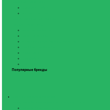
Силовые тренажеры
Скамьи и стойки
Фитнес-станции
Вибрационные платформы
Кардиотренажеры
Беговые дорожки
Велотренажеры
Аксессуары для беговых дорожек
Гребные тренажеры
Орбитреки
Спинбайки
Степперы
Популярные бренды
Спортивное оборудование
Навесное оборудование для шведских стенок
Веревочные лестницы