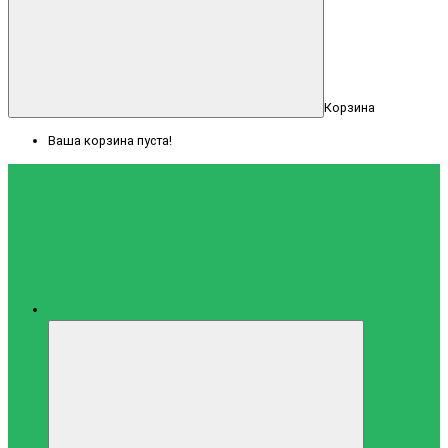
Корзина
Ваша корзина пуста!
Каталог