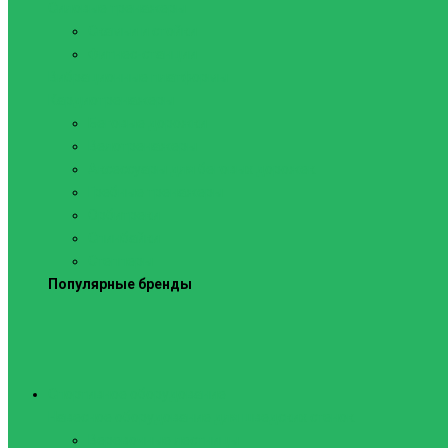
Силовые тренажеры
Скамьи и стойки
Фитнес-станции
Вибрационные платформы
Кардиотренажеры
Беговые дорожки
Велотренажеры
Аксессуары для беговых дорожек
Гребные тренажеры
Орбитреки
Спинбайки
Степперы
Популярные бренды
Спортивное оборудование
Навесное оборудование для шведских стенок
Веревочные лестницы