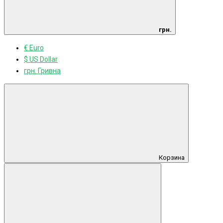
грн.
€ Euro
$ US Dollar
грн. Гривна
Корзина