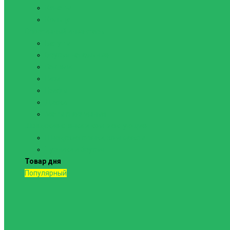
Канаты
Кольца
Спортивный инвентарь
Батуты
Брусья напольные
Гантели
Гири
Грифы
Диски
Маты спортивные
Шведские стенки и комплектующие
Шведские стенки, комплексы
Турники и брусья
Товар дня
Популярный