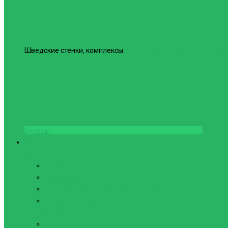
Шведские стенки, комплексы
Шведская стенка Юнайтед №6
Купить
Фитнес и Бодибилдинг
Бодибилдинг
Перчатки для зала
Аксессуары для Бодибилдинга
Компрессионные пояса с утяжкой
Пояса для тяжелой атлетики
Гимнастика
Булава, кольца гимнастические