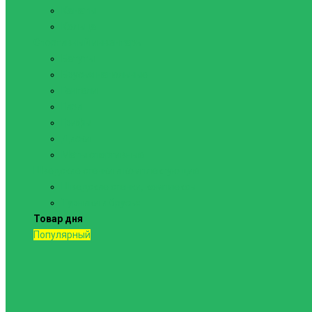
Канаты
Кольца
Спортивный инвентарь
Батуты
Брусья напольные
Гантели
Гири
Грифы
Диски
Маты спортивные
Шведские стенки и комплектующие
Шведские стенки, комплексы
Турники и брусья
Товар дня
Популярный