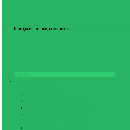
Шведские стенки, комплексы
Шведская стенка Юнайтед №6
Купить
Фитнес и Бодибилдинг
Бодибилдинг
Перчатки для зала
Аксессуары для Бодибилдинга
Компрессионные пояса с утяжкой
Пояса для тяжелой атлетики
Гимнастика
Булава, кольца гимнастические