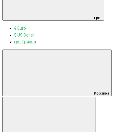
грн.
€ Euro
$ US Dollar
грн. Гривна
Корзина