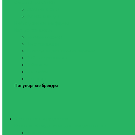
Силовые тренажеры
Скамьи и стойки
Фитнес-станции
Вибрационные платформы
Кардиотренажеры
Беговые дорожки
Велотренажеры
Аксессуары для беговых дорожек
Гребные тренажеры
Орбитреки
Спинбайки
Степперы
Популярные бренды
Спортивное оборудование
Навесное оборудование для шведских стенок
Веревочные лестницы