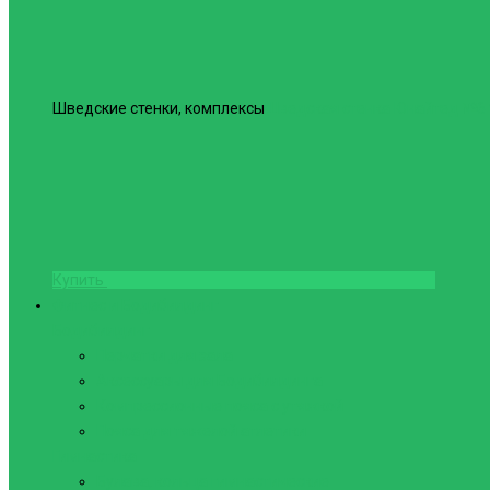
Шведские стенки, комплексы
Шведская стенка Юнайтед №6
Купить
Фитнес и Бодибилдинг
Бодибилдинг
Перчатки для зала
Аксессуары для Бодибилдинга
Компрессионные пояса с утяжкой
Пояса для тяжелой атлетики
Гимнастика
Булава, кольца гимнастические