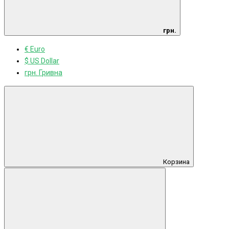
грн.
€ Euro
$ US Dollar
грн. Гривна
Корзина