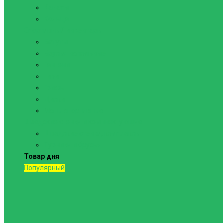
Канаты
Кольца
Спортивный инвентарь
Батуты
Брусья напольные
Гантели
Гири
Грифы
Диски
Маты спортивные
Шведские стенки и комплектующие
Шведские стенки, комплексы
Турники и брусья
Товар дня
Популярный