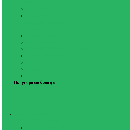
Силовые тренажеры
Скамьи и стойки
Фитнес-станции
Вибрационные платформы
Кардиотренажеры
Беговые дорожки
Велотренажеры
Аксессуары для беговых дорожек
Гребные тренажеры
Орбитреки
Спинбайки
Степперы
Популярные бренды
Спортивное оборудование
Навесное оборудование для шведских стенок
Веревочные лестницы